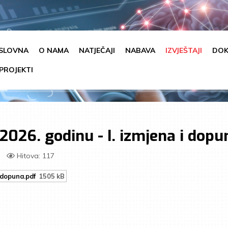
SLOVNA
O NAMA
NATJEČAJI
NABAVA
IZVJEŠTAJI
DOK
PROJEKTI
2026. godinu - I. izmjena i dopu
Hitova: 117
i dopuna.pdf
1505 kB