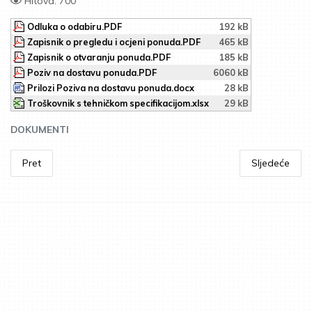
Hitova: 700
Odluka o odabiru.PDF
192 kB
Zapisnik o pregledu i ocjeni ponuda.PDF
465 kB
Zapisnik o otvaranju ponuda.PDF
185 kB
Poziv na dostavu ponuda.PDF
6060 kB
Prilozi Poziva na dostavu ponuda.docx
28 kB
Troškovnik s tehničkom specifikacijom.xlsx
29 kB
DOKUMENTI
Pret
Sljedeće