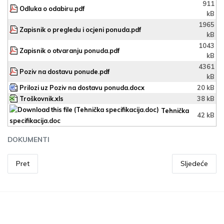
911
Odluka o odabiru.pdf
kB
1965
Zapisnik o pregledu i ocjeni ponuda.pdf
kB
1043
Zapisnik o otvaranju ponuda.pdf
kB
4361
Poziv na dostavu ponude.pdf
kB
Prilozi uz Poziv na dostavu ponuda.docx
20 kB
Troškovnik.xls
38 kB
Tehnička
42 kB
specifikacija.doc
DOKUMENTI
Pret
Sljedeće