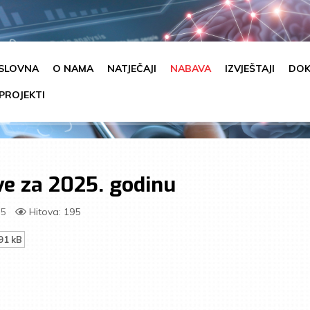
SLOVNA
O NAMA
NATJEČAJI
NABAVA
IZVJEŠTAJI
DOK
PROJEKTI
e za 2025. godinu
25
Hitova: 195
91 kB